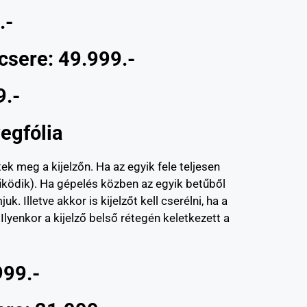
.-
csere: 49.999.-
9.-
egfólia
ek meg a kijelzőn. Ha az egyik fele teljesen
űködik). Ha gépelés közben az egyik betűből
 Illetve akkor is kijelzőt kell cserélni, ha a
lyenkor a kijelző belső rétegén keletkezett a
999.-