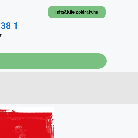
info@kijelzokiraly.hu
638 1
n!