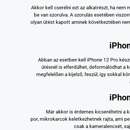
Akkor kell cserélni ezt az alkatrészt, ha ne
be van szorulva. A szorulás esetében viszon
olyan ütést kapott aminek következtében ne
iPhon
Abban az esetben kell iPhone 12 Pro készü
ütésnél is elferdülhet, deformálódhat a 
megfelelően a kijelző, feszül, így sokkal 
iPhon
Már akkor is érdemes kicseréltetni a k
por, mikrokarcok keletkezhetnek rajta, ami p
csak a kameralencsét, saj