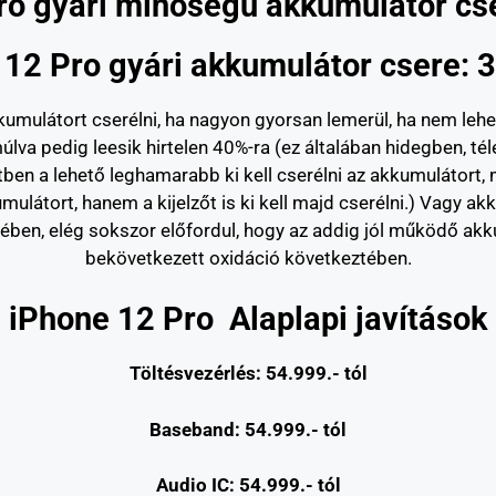
ro gyári minőségű akkumulátor cse
 12 Pro gyári akkumulátor csere: 3
mulátort cserélni, ha nagyon gyorsan lemerül, ha nem lehet tö
úlva pedig leesik hirtelen 40%-ra (ez általában hidegben, tél
tben a lehető leghamarabb ki kell cserélni az akkumulátort,
mulátort, hanem a kijelzőt is ki kell majd cserélni.) Vagy akk
ben, elég sokszor előfordul, hogy az addig jól működő akkum
bekövetkezett oxidáció következtében.
iPhone 12 Pro Alaplapi javítások
Töltésvezérlés: 54.999.- t
ól
Baseband: 54.999.- t
ól
Audio IC: 54.999.- tól