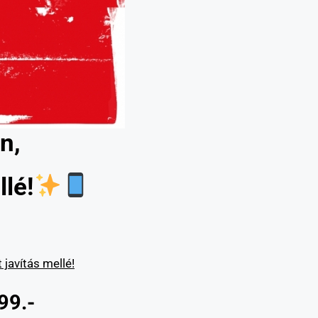
n,
lé!
javítás mellé!
99.-