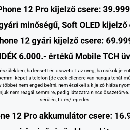
Phone 12 Pro kijelző csere: 39.999
gyári minőségű, Soft OLED kijelző 
hone 12 gyári kijelző csere: 69.99
DÉK 6.000.- értékű Mobile TCH üv
készülékben, ha leesett és összetört az üveg, ha csíkok jelent
emmi képet a telefon (de ezek ellenére van hangja tehát m
 többet nem enged beírni, nem érzékeli a kijelző hiába nyomjuk.
mjuk nem reagál semmire, pedig látszatra nincs összetörve. I
sérülés, törés/repedés.
ne 12 Pro akkumulátor csere: 16.