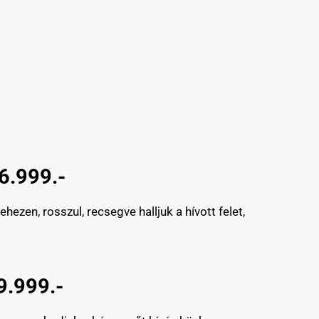
6.999.-
zen, rosszul, recsegve halljuk a hívott felet,
9.999.-