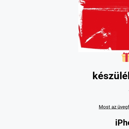
készülé
Most az üvegf
iPh