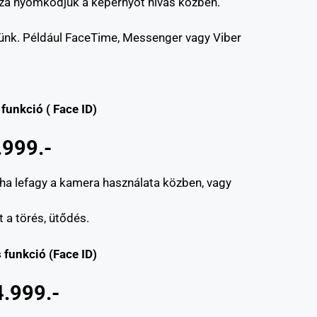
issza nyomkodjuk a képernyőt hívás közben.
zélünk. Például FaceTime, Messenger vagy Viber
funkció ( Face ID)
.999.-
 ha lefagy a kamera használata közben, vagy
t a törés, ütődés.
 funkció (Face ID)
4.999.-