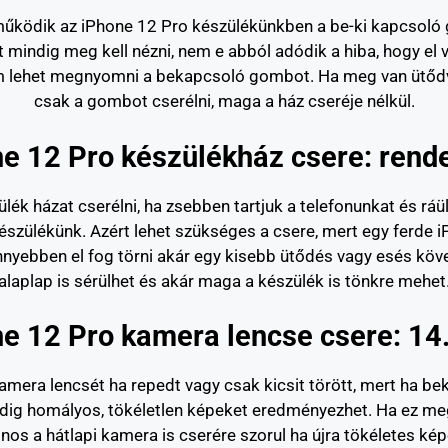
m működik az iPhone 12 Pro készülékünkben a be-ki kapcsol
t mindig meg kell nézni, nem e abból adódik a hiba, hogy e
m lehet megnyomni a bekapcsoló gombot. Ha meg van ütődve
csak a gombot cserélni, maga a ház cseréje nélkül.
e 12 Pro készülékház csere: rend
lék házat cserélni, ha zsebben tartjuk a telefonunkat és rá
készülékünk. Azért lehet szükséges a csere, mert egy ferde
könnyebben el fog törni akár egy kisebb ütődés vagy esés köv
alaplap is sérülhet és akár maga a készülék is tönkre mehet
e 12 Pro kamera lencse csere: 14
amera lencsét ha repedt vagy csak kicsit törött, mert ha be
edig homályos, tökéletlen képeket eredményezhet. Ha ez megt
nos a hátlapi kamera is cserére szorul ha újra tökéletes kép