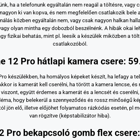
nk, ha a telefonunk egyáltalán nem reagál a töltésre, vagy c
 nagyon ki van kopva, és nem megfelelően csatlakozik bele a
lefonálás közben egyáltalán nem, vagy csak nagyon halkan hal
vagy olyan mintha egy dobozból beszélnénk. A hibák okai leh
y fizikai behatás, mint pl. leesik a készülék miközben a töltő
csatlakozóból.
e 12 Pro hátlapi kamera csere: 59
ro készülékben, ha homályos képeket készít, ha lefagy a t
kkor is kamerát kell cserélni, ha törött a kamera lencse, és
iszont, együtt érdemes a kamerát és a lencsét és cserélni,
obléma, hogy belekerül a szennyeződés és rossz minőségű kép
stól jön elő, illetve előjöhet folyamatos rázkódás esetén, p
van rögzítve (képstabilizátor hiba).
2 Pro bekapcsoló gomb flex csere: