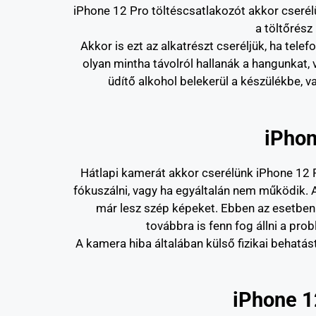
iPhone 12 Pro töltéscsatlakozót akkor cserélü
a töltőrész
Akkor is ezt az alkatrészt cseréljük, ha te
olyan mintha távolról hallanák a hangunkat, 
üdítő alkohol belekerül a készülékbe, vag
iPhon
Hátlapi kamerát akkor cserélünk iPhone 12 P
fókuszálni, vagy ha egyáltalán nem működik. A
már lesz szép képeket. Ebben az esetben v
továbbra is fenn fog állni a pr
A kamera hiba általában külső fizikai behatá
iPhone 1