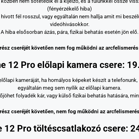
ás közben nem sötétedik el a kijelző, és a fülünkkel össze v
(fényérzékelő hiba)
 a hívott fél rosszul, vagy egyáltalán nem hallja amit mi bes
videóhivásokkor.
A hiba elsősorban ázás, pára, fizikai behatás esetén jön elő.
ész cseréjét követően nem fog működni az arcfelismerés 
e 12 Pro előlapi kamera csere: 19
előlapi kameráját, ha homályos képeket készít a telefonunk,
egyáltalán meg sem nyílik az előlapi kamera.
jöhet folyadék kár, vagy külső fizikai behatás hatására, min
ész cseréjét követően, nem fog működni az arcfelismerés
 12 Pro töltéscsatlakozó csere: 2