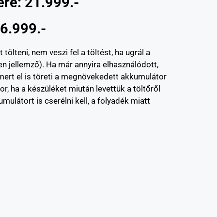
re: 21.999.-
6.999.-
lteni, nem veszi fel a töltést, ha ugrál a
en jellemző). Ha már annyira elhasználódott,
 mert el is töreti a megnövekedett akkumulátor
or, ha a készüléket miután levettük a töltőről
ulátort is cserélni kell, a folyadék miatt