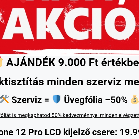
AJÁNDÉK 9.000 Ft értékbe
ktisztítás minden szerviz mel
Szerviz =
Üvegfólia –50%
óliát is megkaphatod 50% kedvezménnyel minden elvégzett 
one 12 Pro LCD kijelző csere: 19.9