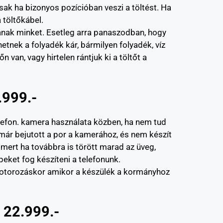
sak ha bizonyos pozícióban veszi a töltést. Ha
 töltőkábel.
lanak minket. Esetleg arra panaszodban, hogy
etnek a folyadék kár, bármilyen folyadék, víz
n van, vagy hirtelen rántjuk ki a töltőt a
.999.-
elefon. kamera használata közben, ha nem tud
 már bejutott a por a kamerához, és nem készít
 mert ha továbbra is törött marad az üveg,
eket fog készíteni a telefonunk.
l motorozáskor amikor a készülék a kormányhoz
 22.999.-