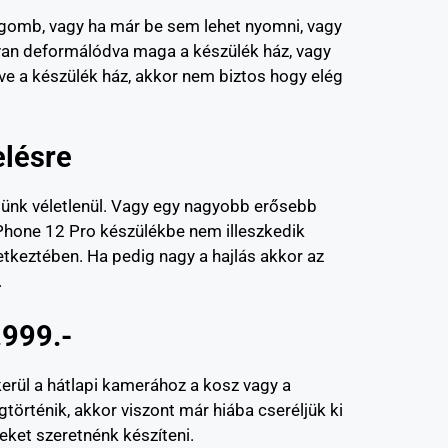
ó gomb, vagy ha már be sem lehet nyomni, vagy
l van deformálódva maga a készülék ház, vagy
 a készülék ház, akkor nem biztos hogy elég
elésre
ülünk véletlenül. Vagy egy nagyobb erősebb
 iPhone 12 Pro készülékbe nem illeszkedik
etkeztében. Ha pedig nagy a hajlás akkor az
.
.999.-
kerül a hátlapi kamerához a kosz vagy a
örténik, akkor viszont már hiába cseréljük ki
eket szeretnénk készíteni.