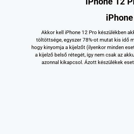
iPhone 12 P
iPhone
Akkor kell iPhone 12 Pro készülékben akku
töltöttsége, egyszer 78%-ot mutat kis idő m
hogy kinyomja a kijelzőt (ilyenkor minden ese
a kijelző belső rétegét, így nem csak az akku
azonnal kikapcsol. Ázott készülékek eseté