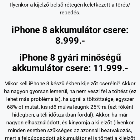
Ilyenkor a kijelző belső rétegén keletkezett a törés/
repedés.
iPhone 8 akkumulátor csere:
8.999.-
iPhone 8 gyári minőségű
akkumulátor csere: 11.999.-
Mikor kell iPhone 8 készülékben kijelzőt cserélni? Akkor
ha nagyon gyorsan lemerül, ha nem veszi fel a töltést (ez
lehet más probléma is), ha ugrál a töltöttsége, egyszer
68%-ot mutat, kis idő múlva leugrik 25%-ra (ezt főként
hidegben, a téli időszakban fordul). Akkor, ha már
nagyon elhasználódott, és kinyomja a kijelzőt (ilyenkor
minden esetben szükséges az azonnali beatvakozás,
mert a felpúposodott akkumulátor el is törteti a kijelzőt