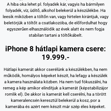
A hiba oka lehet pl. folyadék kár, vagyis ha bármilyen
folyadék, víz, üdítő, alkohol belekerül a készülékbe. Ha
leesik miközben a töltőn van, vagy hirtelen kirántjuk, vagy
beletörjük a töltőt a csatlakozóba, de előfordulhat hogy
egyszerűen elhasználódik az évek alatt és nem fogja
stabilan tartani a töltőkábelt.
iPhone 8 hátlapi kamera csere:
19.999.-
Hátlapi kamerát akkor cserélünk a készülékben, ha nem
működik, homályos képeket készít, ha lefagy a készülék
a kamera használata közben. Ha nem tud fókuszálni, ha
remeg a kép amikor elindítjuk a kamerát (képstabilizájor
romlik el). De akkor is kamerát kell cserélni, ha a törött
kameralencsén keresztül belekerül a kosz, por a
kamerába és azért nem készít már szép éles képeket.