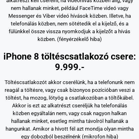
alkatrészt kell cserélni, ha videóhívás közben alig, vagy
nem hallanak minket, például FaceTime videó vagy
Messenger és Viber videó hívások közben. Illetve, ha
telefonálás közben, nem sötétedik el a kijelző, és a
fülünkkel össze vissza nyomkodjuk a kijelzőt a hívás
közben. (fényérzékelő hiba)
iPhone 8 töltéscsatlakozó csere:
9.999.-
Töltéscsatlakozót akkor cserélünk, ha a telefonunk nem
reagál a töltésre, vagy csak bizonyos pozícióban veszi a
töltést, ha mozog, lötyög a csatlakozóban a töltőkábel.
Akkor is ezt az alkatrészt cseréljük ha telefonálás
közben egyáltalán nem, vagy csak nagyon halkan
hallanak minket, esetleg mintha távolról hallanák a
hangunkat. Amikor a hívott fél azt mondja olyan mintha
egy dobozból beszélnénk (mikrofon hiba)