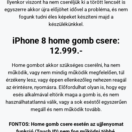
Ilyenkor viszont ha nem cseréljük ki a törött lencsét is
egyszerre akkor újra előjöhet idővel a probléma, és nem
fogunk tudni éles képeket készíteni majd a
készülékünkkel.
iPhone 8 home gomb csere:
12.999.-
Home gombot akkor szükséges cserélni, ha nem
működik, vagy nem mindig működik megfelelően, túl
érzékeny lesz, vagy éppen ellenkezőleg nehezen reagál
az érintésre, nyomásra. Előfordulhat olyan is, hogy egy
esés alkalmával eltörik maga a gomb is, és nem
használhatatlanná válik, vagy a sok eséstől egyszerűen
megáll és nem működik tovább.
FONTOS: Home gomb csere esetén az ujjlenyomat
funkció (Touch ID) nem fog működni többé.