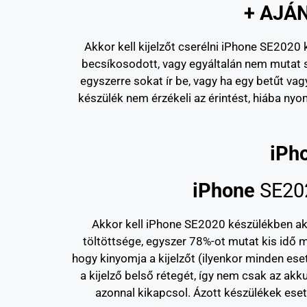
+ AJÁN
Akkor kell kijelzőt cserélni iPhone SE2020 k
becsíkosodott, vagy egyáltalán nem mutat s
egyszerre sokat ír be, vagy ha egy betűt vagy
készülék nem érzékeli az érintést, hiába nyo
iPh
iPhone
SE20
Akkor kell iPhone SE2020 készülékben akkum
töltöttsége, egyszer 78%-ot mutat kis idő m
hogy kinyomja a kijelzőt (ilyenkor minden ese
a kijelző belső rétegét, így nem csak az akku
azonnal kikapcsol. Ázott készülékek eseté