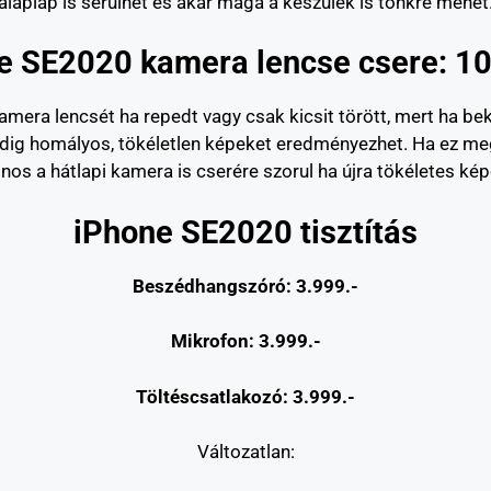
alaplap is sérülhet és akár maga a készülék is tönkre mehet
e SE2020 kamera lencse csere: 10
amera lencsét ha repedt vagy csak kicsit törött, mert ha be
edig homályos, tökéletlen képeket eredményezhet. Ha ez megt
nos a hátlapi kamera is cserére szorul ha újra tökéletes kép
iPhone SE2020 tisztítás
Beszédhangszóró: 3.999.-
Mikrofon: 3.999.-
Töltéscsatlakozó: 3.999.-
Változatlan: