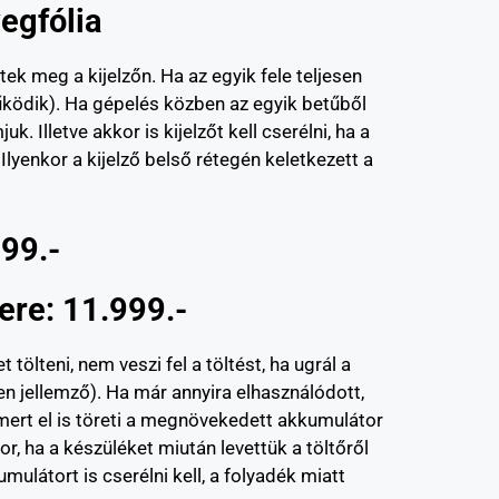
egfólia
tek meg a kijelzőn. Ha az egyik fele teljesen
űködik). Ha gépelés közben az egyik betűből
 Illetve akkor is kijelzőt kell cserélni, ha a
lyenkor a kijelző belső rétegén keletkezett a
99.-
re: 11.999.-
ölteni, nem veszi fel a töltést, ha ugrál a
en jellemző). Ha már annyira elhasználódott,
 mert el is töreti a megnövekedett akkumulátor
or, ha a készüléket miután levettük a töltőről
ulátort is cserélni kell, a folyadék miatt