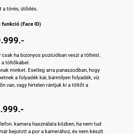
t a törés, ütődés.
 funkció (Face ID)
9.999.-
 csak ha bizonyos pozícióban veszi a töltést.
 a töltőkábel.
lanak minket. Esetleg arra panaszodban, hogy
etnek a folyadék kár, bármilyen folyadék, víz
n van, vagy hirtelen rántjuk ki a töltőt a
.999.-
elefon. kamera használata közben, ha nem tud
 már bejutott a por a kamerához, és nem készít