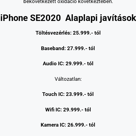
bekövetkezett oxidáció következtében.
iPhone SE2020 Alaplapi javítások
Töltésvezérlés: 25.999.- t
ól
Baseband: 27.999.- t
ól
Audio IC: 29.999.- tól
Változatlan:
Touch IC: 23.999.- tól
Wifi IC: 29.999.- tól
Kamera IC: 26.999.- tól