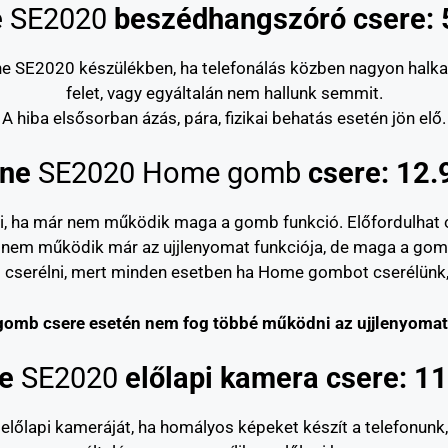
e
SE2020
beszédhangszóró csere: 
e SE2020 készülékben, ha telefonálás közben nagyon halkan, 
felet, vagy egyáltalán nem hallunk semmit.
A hiba elsősorban ázás, pára, fizikai behatás esetén jön elő.
one
SE2020 Home gomb
csere: 12.
, ha már nem működik maga a gomb funkció. Előfordulhat o
 nem működik már az ujjlenyomat funkciója, de maga a gom
 cserélni, mert minden esetben ha Home gombot cserélünk,
mb csere esetén nem fog többé működni az ujjlenyomat 
ne
SE2020
előlapi kamera csere: 11
előlapi kameráját, ha homályos képeket készít a telefonunk,