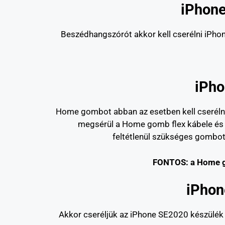
iPhon
Beszédhangszórót akkor kell cserélni iPhon
iPh
Home gombot abban az esetben kell cserélni
megsérül a Home gomb flex kábele és
feltétlenül szükséges gombot
FONTOS: a Home go
iPho
Akkor cseréljük az iPhone SE2020 készülék 