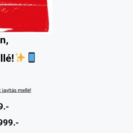
n,
lé!
javítás mellé!
9.-
999.-