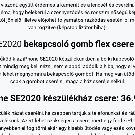
iszont, együtt érdemes a kamerát és a lencsét és cserélni,
obléma, hogy belekerül a szennyeződés és rossz minőségű kép
stól jön elő, illetve előjöhet folyamatos rázkódás esetén, p
van rögzítve (képstabilizátor hiba).
E2020
bekapcsoló gomb flex csere:
m működik az iPhone SE2020 készülékünkben a be-ki kapcsol
t mindig meg kell nézni, nem e abból adódik a hiba, hogy e
m lehet megnyomni a bekapcsoló gombot. Ha meg van ütődve
csak a gombot cserélni, maga a ház cseréje nélkül.
ne SE2020 készülékház csere: 36.
lék házat cserélni, ha zsebben tartjuk a telefonunkat és rá
szülékünk. Azért lehet szükséges a csere, mert egy ferde i
könnyebben el fog törni akár egy kisebb ütődés vagy esés köv