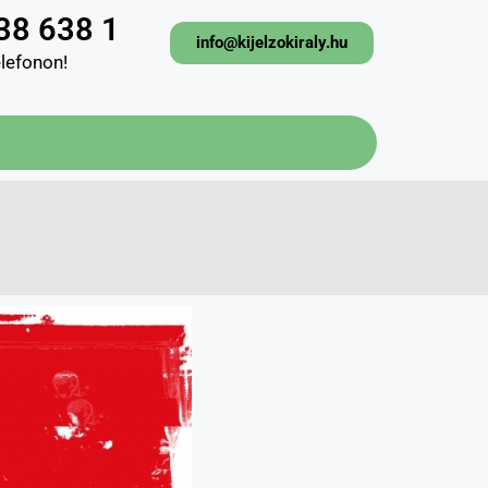
38 638 1
info@kijelzokiraly.hu
elefonon!