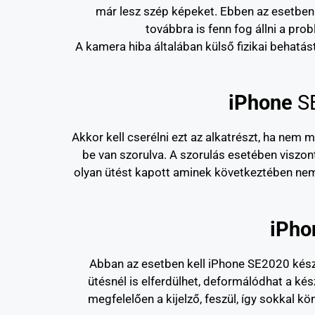
már lesz szép képeket. Ebben az esetben v
továbbra is fenn fog állni a pr
A kamera hiba általában külső fizikai behatá
iPhone
S
Akkor kell cserélni ezt az alkatrészt, ha ne
be van szorulva. A szorulás esetében viszon
olyan ütést kapott aminek következtében ne
iPho
Abban az esetben kell iPhone SE2020 készü
ütésnél is elferdülhet, deformálódhat a ké
megfelelően a kijelző, feszül, így sokkal 