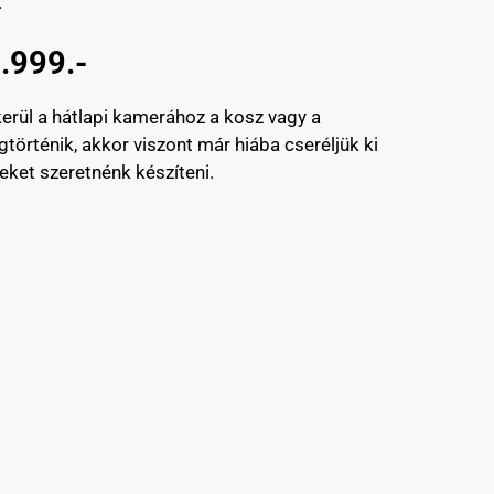
.
.999.-
kerül a hátlapi kamerához a kosz vagy a
örténik, akkor viszont már hiába cseréljük ki
eket szeretnénk készíteni.