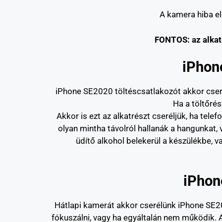
A kamera hiba elő
FONTOS: az alkatr
iPho
iPhone SE2020 töltéscsatlakozót akkor cserél
Ha a töltőrés
Akkor is ezt az alkatrészt cseréljük, ha te
olyan mintha távolról hallanák a hangunkat, 
üdítő alkohol belekerül a készülékbe, vag
iPho
Hátlapi kamerát akkor cserélünk iPhone SE20
fókuszálni, vagy ha egyáltalán nem működik. A