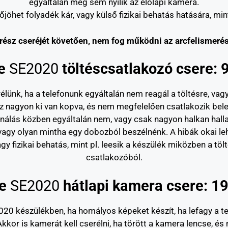
egyáltalán meg sem nyílik az előlapi kamera.
jöhet folyadék kár, vagy külső fizikai behatás hatására, min
ész cseréjét követően, nem fog működni az arcfelismerés
ne
SE2020
töltéscsatlakozó csere: 
ünk, ha a telefonunk egyáltalán nem reagál a töltésre, vagy
z nagyon ki van kopva, és nem megfelelően csatlakozik bele
lefonálás közben egyáltalán nem, vagy csak nagyon halkan hal
vagy olyan mintha egy dobozból beszélnénk. A hibák okai leh
y fizikai behatás, mint pl. leesik a készülék miközben a töltő
csatlakozóból.
ne
SE2020
hátlapi kamera csere: 19
20 készülékben, ha homályos képeket készít, ha lefagy a t
kkor is kamerát kell cserélni, ha törött a kamera lencse, és