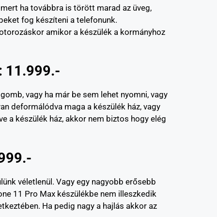
 mert ha továbbra is törött marad az üveg,
eket fog készíteni a telefonunk.
l motorozáskor amikor a készülék a kormányhoz
 11.999.-
ó gomb, vagy ha már be sem lehet nyomni, vagy
l van deformálódva maga a készülék ház, vagy
 a készülék ház, akkor nem biztos hogy elég
999.-
ülünk véletlenül. Vagy egy nagyobb erősebb
Phone 11 Pro Max készülékbe nem illeszkedik
etkeztében. Ha pedig nagy a hajlás akkor az