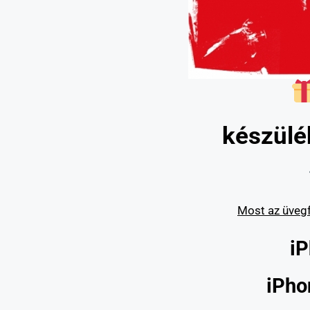
készülé
Most az üvegf
iP
iPho