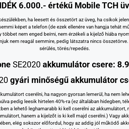
DÉK 6.000.- értékű Mobile TCH üv
észülékben, ha leesett és összetört az üveg, ha csíkok jelen
emmi képet a telefon (de ezek ellenére van hangja tehát m
 többet nem enged beírni, nem érzékeli a kijelző hiába nyomjuk.
mjuk nem reagál semmire, pedig látszatra nincs összetörve. I
sérülés, törés/repedés.
one
SE2020
akkumulátor csere: 8.9
20
gyári minőségű akkumulátor cse
ulátort cserélni, ha nagyon gyorsan lemerül, ha nem lehet t
úlva pedig leesik hirtelen 40%-ra (ez általában hidegben, tél
tben a lehető leghamarabb ki kell cserélni az akkumulátort,
mulátort, hanem a kijelzőt is ki kell majd cserélni.) Vagy akk
ben, elég sokszor előfordul, hogy az addig jól működő akkum